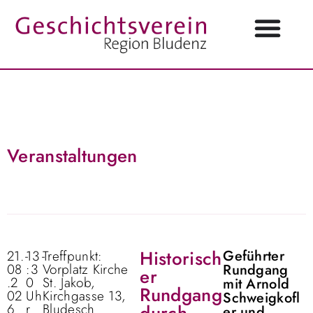
Veranstaltungen
Historisch
Geführter
21.
-
13
-
Treffpunkt:
08
:3
Vorplatz Kirche
Rundgang
er
.2
0
St. Jakob,
mit Arnold
Rundgang
02
Uh
Kirchgasse 13,
Schweigkofl
6
r
Bludesch
er und