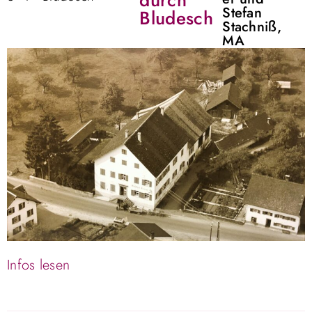
durch
Stefan
Bludesch
Stachniß,
MA
Infos lesen